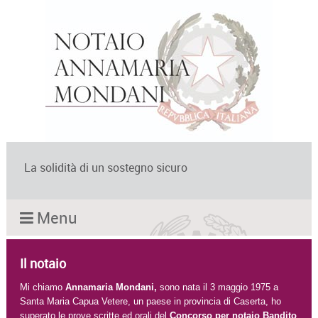
La solidità di un sostegno sicuro
Menu
Il notaio
Mi chiamo
Annamaria Mondani,
sono nata il 3 maggio 1975 a
Santa Maria Capua Vetere, un paese in provincia di Caserta, ho
superato le prove scritte ed orali del
Concorso per notaio Bandito