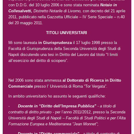
con D.D.G. del 10 luglio 2006 e sono stata nominata
Notaio in
Collesalvetti,
Distretto Notarile di Livorno,
con decreto del 21 aprile
2011, pubblicato nella Gazzetta Ufficiale – IV Serie Speciale – n.40
del 20 maggio 2011.
TITOLI UNIVERSITARI
Mi sono laureata
in
Giurisprudenza
il 17 luglio 1998 presso la
Facoltà di Giurisprudenza della Seconda Università degli Studi di
Napoli discutendo una tesi in Diritto del Lavoro dal titolo "I limiti
all’esercizio del diritto di sciopero”.
Nel 2006 sono stata ammessa
al Dottorato di Ricerca in Diritto
Commerciale
presso l’ Università di Roma “Tor Vergata”.
In ambito universitario ho assunto le seguenti qualifiche:
-
Docente
in “Diritto dell’Impresa Pubblica”
-
a titolo di
contratto di diritto privato -
per l’anno 2011/2012, presso la
Seconda
Università degli Studi di Napoli – Facoltà di Studi Politici e per l’Alta
Formazione Europea e Mediterranea “Jean Monnet”
;
-
Docente in “Diritto commerciale”
- a titolo di contratto di